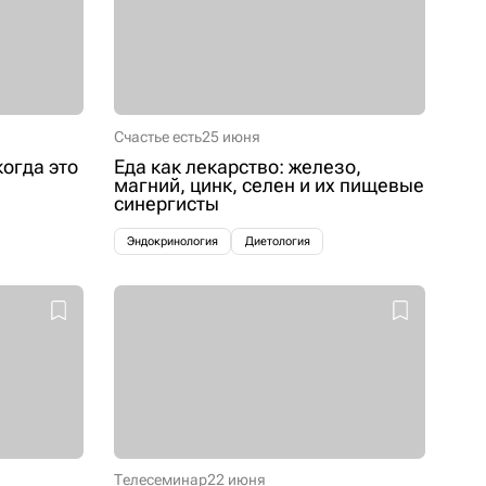
Счастье есть
25 июня
когда это
Еда как лекарство: железо,
магний, цинк, селен и их пищевые
синергисты
Эндокринология
Диетология
Телесеминар
22 июня