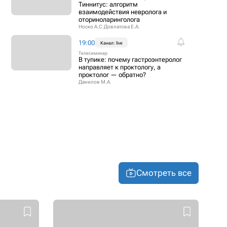
Тиннитус: алгоритм
взаимодействия невролога и
оториноларинголога
Носко А.С.
Довлатова Е.А.
19:00
Канал: live
Телесеминар
В тупике: почему гастроэнтеролог
направляет к проктологу, а
проктолог — обратно?
Данилов М.А.
Смотреть все