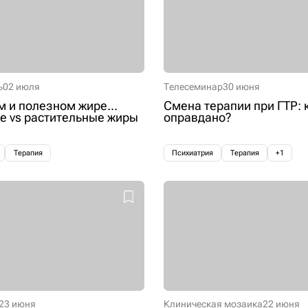
ь
02 июля
Телесеминар
30 июня
м и полезном жире...
Смена терапии при ГТР: 
 vs растительные жиры
оправдано?
Терапия
Психиатрия
Терапия
+1
23 июня
Клиническая мозаика
22 июня