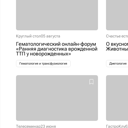
Круглый стол
05 августа
Счастье ест
Гематологический онлайн-форум
О вкусно
«Ранняя диагностика врожденной
Животные
ТТП у новорожденных»
Гематология и трансфузиология
Диетология
Телесеминар
23 июня
ГастроКлуб