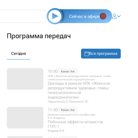
Сейчас в эфире
Программа передач
Вся программа
Сегодня
10:00
Канал: live
НПК «Женское репродуктивное здоровье: главы
гинекологической эндокринологии»
Доклады в рамках НПК «Женское
репродуктивное здоровье: главы
гинекологической
эндокринологии»
Ладыгина Д.О.
Пашкова Е.Ю.
11:00
Канал: live
Дневник эндокринолога профессора
В.В.Фадеева
Побочные эффекты агонистов
ГПП-1
Фадеев В.В.