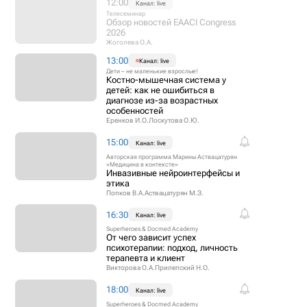
12:00
Канал: live
Телесеминар
Обзор новостей EAACI Congress
2026
Жоголева О.А.
13:00
Канал: live
Дети – не маленькие взрослые!
Костно-мышечная система у
детей: как не ошибиться в
диагнозе из-за возрастных
особенностей
Еренков И.О.
Лоскутова О.Ю.
15:00
Канал: live
Авторская программа Марины Аствацатурян
«Медицина в контексте»
Инвазивные нейроинтерфейсы и
этика
Попков В.А.
Аствацатурян М.З.
16:30
Канал: live
Superheroes & Docmed Academy
От чего зависит успех
психотерапии: подход, личность
терапевта и клиент
Викторова О.А.
Прилепский Н.О.
18:00
Канал: live
Superheroes & Docmed Academy