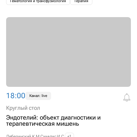
Гематология и трансфузиология
Терапия
18:00
Канал: live
Круглый стол
Эндотелий: объект диагностики и
терапевтическая мишень
Лебединский К.М.
Симутис И.С.
+1