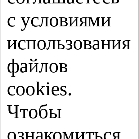
с условиями
Клинические рекомендации-2026:
использования
гайды для врачей
файлов
cооkies.
Чтобы
Цикл подкастов по колопроктологии
«Прокто-Фокус»
ознакомиться