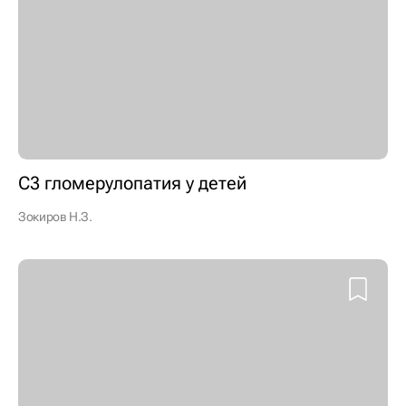
С3 гломерулопатия у детей
Зокиров Н.З.