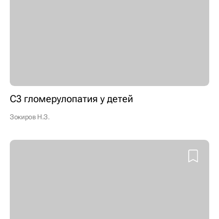
С3 гломерулопатия у детей
Зокиров Н.З.