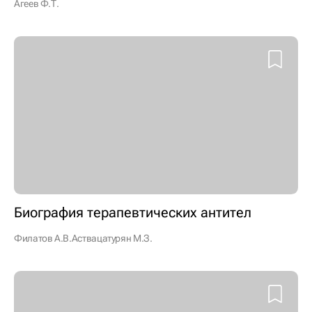
Агеев Ф.Т.
Биография терапевтических антител
Филатов А.В.
Аствацатурян М.З.