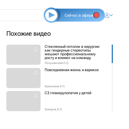
Сейчас в эфире
Похожие видео
Стеклянный потолок в хирургии:
как гендерные стереотипы
мешают профессиональному
росту и влияют на команду
Лопушанская О.О.
Повседневная жизнь и варикоз
Красников А.П.
С3 гломерулопатия у детей
Зокиров Н.З.
Открытие конгресса.
Результаты применения
лапароскопической хирургии в
России в 2025 году. Доклад