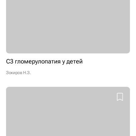
С3 гломерулопатия у детей
Зокиров Н.З.