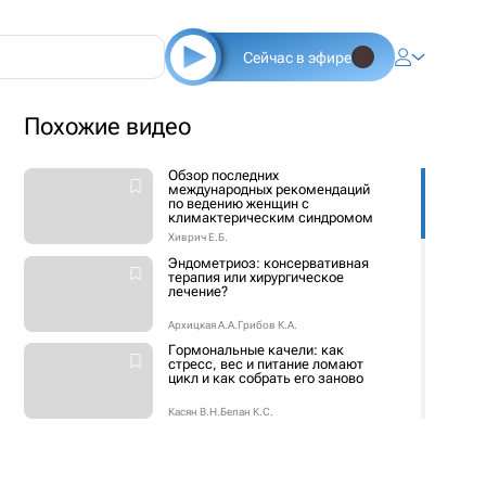
Сейчас в эфире
Похожие видео
Обзор последних
международных рекомендаций
по ведению женщин с
климактерическим синдромом
Хиврич Е.Б.
Эндометриоз: консервативная
терапия или хирургическое
лечение?
Архицкая А.А.
Грибов К.А.
Гормональные качели: как
стресс, вес и питание ломают
цикл и как собрать его заново
Касян В.Н.
Белан К.С.
Два эксперта – одна цель: как
сохранить энергию и здоровье
женщины после 40