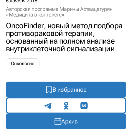
6 ноября 2015
Авторская программа Марины Аствацатурян
«Медицина в контексте»
OncoFinder, новый метод подбора
противораковой терапии,
основанный на полном анализе
внутриклеточной сигнализации
Онкология
В избранное
Поделиться
Архив