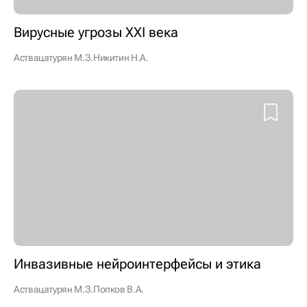
Вирусные угрозы XXI века
Аствацатурян М.З.
Никитин Н.А.
Инвазивные нейроинтерфейсы и этика
Аствацатурян М.З.
Попков В.А.