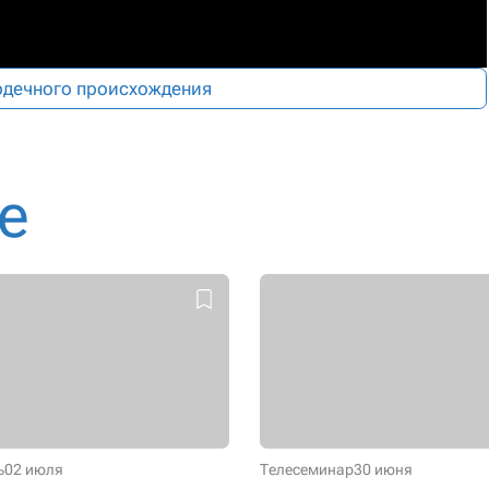
рдечного происхождения
е
ь
02 июля
Телесеминар
30 июня