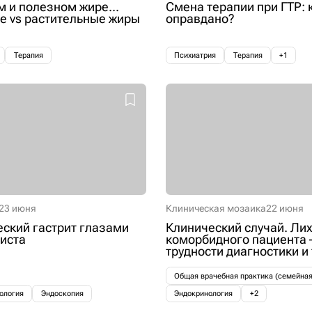
м и полезном жире...
Смена терапии при ГТР: 
 vs растительные жиры
оправдано?
Терапия
Психиатрия
Терапия
+1
23 июня
Клиническая мозаика
22 июня
ский гастрит глазами
Клинический случай. Лих
иста
коморбидного пациента 
трудности диагностики и
Общая врачебная практика (семейна
ология
Эндоскопия
Эндокринология
+2