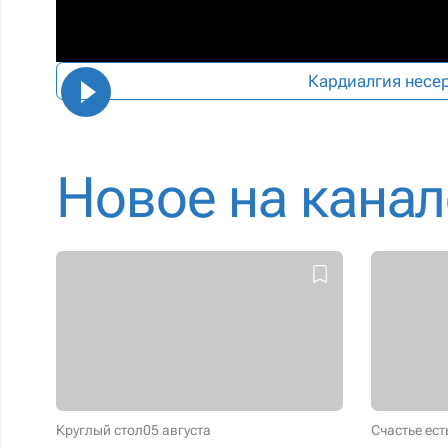
Кардиалгия несе
Новое на канал
Круглый стол
05 августа
Счастье ест