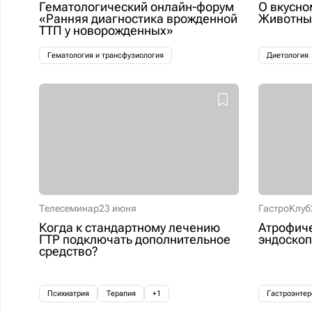
Гематологический онлайн-форум
О вкусно
«Ранняя диагностика врожденной
Животные
ТТП у новорожденных»
Гематология и трансфузиология
Диетология
Телесеминар
23 июня
ГастроКлуб
Когда к стандартному лечению
Атрофиче
ГТР подключать дополнительное
эндоскоп
средство?
Психиатрия
Терапия
+1
Гастроэнтер