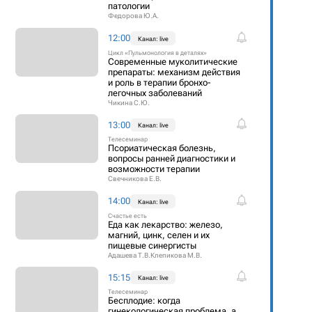
патологии
Федорова Ю.А.
12:00
Канал: live
Цикл «Пульмонология в деталях»
Современные муколитические
препараты: механизм действия
и роль в терапии бронхо-
легочных заболеваний
Чикина С.Ю.
13:00
Канал: live
Телесеминар
Псориатическая болезнь,
вопросы ранней диагностики и
возможности терапии
Свечникова Е.В.
14:00
Канал: live
Счастье есть
Еда как лекарство: железо,
магний, цинк, селен и их
пищевые синергисты
Адашева Т.В.
Клепикова М.В.
15:15
Канал: live
Телесеминар
Бесплодие: когда
гинекологическая проблема, а