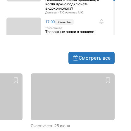
когда нужно подключать
эндокринолога?
Долгушин Г.О.
Азимова А.Ю.
17:00
Канал: live
Телесеминар
Тревожные знаки в анализе
крови
Захаров С.Г.
18:00
Канал: live
Круглый стол
Смотреть все
Эндотелий: объект диагностики
и терапевтическая мишень
Лебединский К.М.
Симутис И.С.
+1
Счастье есть
25 июня