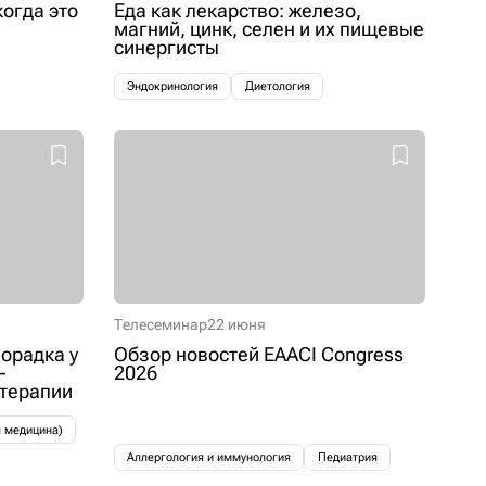
когда это
Еда как лекарство: железо,
магний, цинк, селен и их пищевые
синергисты
Эндокринология
Диетология
Телесеминар
22 июня
орадка у
Обзор новостей EAACI Congress
–
2026
 терапии
я медицина)
Аллергология и иммунология
Педиатрия