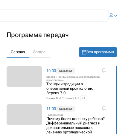
Программа передач
Вся программа
Сегодня
Завтра
10:00
Канал: live
Школа «Тренды и традиции в оперативной
проктологии»
Тренды и традиции в
оперативной проктологии.
Версия 7.0
Сычев В.И.
Соломка А.Я.
+1
11:00
Канал: live
Телесеминар
Почему болит колено у ребёнка?
Дифференциальный диагноз и
доказательные подходы к
лечению ортопедической