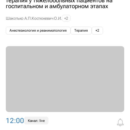
терапия у тяжелобольных пациентов на
госпитальном и амбулаторном этапах
Шакотько А.П.
Костюкевич О.И.
+2
Анестезиология и реаниматология
Терапия
+2
12:00
Канал: live