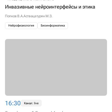
Инвазивные нейроинтерфейсы и этика
Попков В.А.
Аствацатурян М.З.
Нейрофизиология
Биоинформатика
16:30
Канал: live