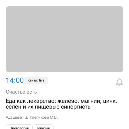
14:00
Канал: live
Счастье есть
Еда как лекарство: железо, магний, цинк,
селен и их пищевые синергисты
Адашева Т.В.
Клепикова М.В.
Диетология
Терапия