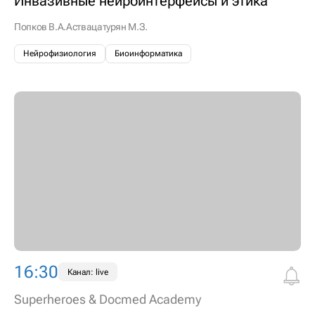
Инвазивные нейроинтерфейсы и этика
Попков В.А.
Аствацатурян М.З.
Нейрофизиология
Биоинформатика
16:30
Канал: live
Superheroes & Docmed Academy