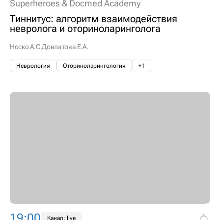
Superheroes & Docmed Academy
Тиннитус: алгоритм взаимодействия
невролога и оториноларинголога
Носко А.С.
Довлатова Е.А.
Неврология
Оториноларингология
+1
19:00
Канал: live