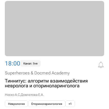
18:00
Канал: live
Superheroes & Docmed Academy
Тиннитус: алгоритм взаимодействия
невролога и оториноларинголога
Носко А.С.
Довлатова Е.А.
Неврология
Оториноларингология
+1