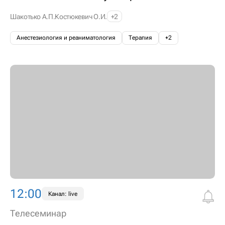
Шакотько А.П.
Костюкевич О.И.
+2
Анестезиология и реаниматология
Терапия
+2
12:00
Канал: live
Телесеминар