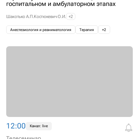
госпитальном и амбулаторном этапах
Шакотько А.П.
Костюкевич О.И.
+2
Анестезиология и реаниматология
Терапия
+2
12:00
Канал: live
Телесеминар