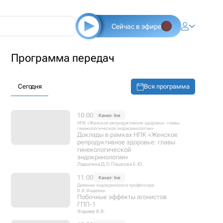
Сейчас в эфире
Программа передач
Вся программа
Сегодня
10:00
Канал: live
НПК «Женское репродуктивное здоровье: главы
гинекологической эндокринологии»
Доклады в рамках НПК «Женское
репродуктивное здоровье: главы
гинекологической
эндокринологии»
Ладыгина Д.О.
Пашкова Е.Ю.
11:00
Канал: live
Дневник эндокринолога профессора
В.В.Фадеева
Побочные эффекты агонистов
ГПП-1
Фадеев В.В.