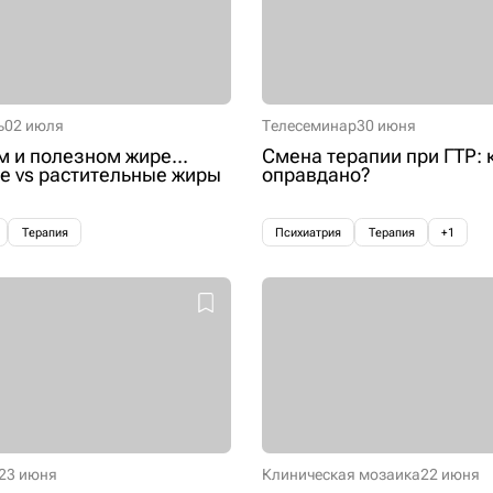
ь
02 июля
Телесеминар
30 июня
м и полезном жире...
Смена терапии при ГТР: 
 vs растительные жиры
оправдано?
Терапия
Психиатрия
Терапия
+1
23 июня
Клиническая мозаика
22 июня