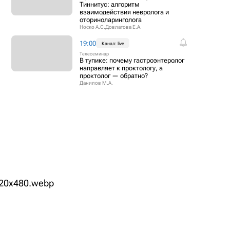
Тиннитус: алгоритм
взаимодействия невролога и
оториноларинголога
Носко А.С.
Довлатова Е.А.
19:00
Канал: live
Телесеминар
В тупике: почему гастроэнтеролог
направляет к проктологу, а
проктолог — обратно?
Данилов М.А.