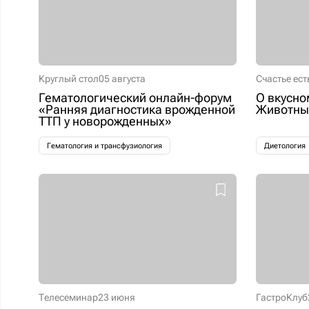
Круглый стол
05 августа
Счастье ест
Гематологический онлайн-форум
О вкусно
«Ранняя диагностика врожденной
Животные
ТТП у новорожденных»
Гематология и трансфузиология
Диетология
Телесеминар
23 июня
ГастроКлуб