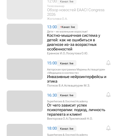
12:00
Канал: live
Телесеминар
Обзор новостей EAACI Congress
2026
Жоголева О.А.
13:00
Канал: live
Дети – не маленькие взрослые!
Костно-мышечная система у
детей: как не ошибиться в
диагнозе из-за возрастных
особенностей
Еренков И.О.
Лоскутова О.Ю.
15:00
Канал: live
Авторская программа Марины Аствацатурян
«Медицина в контексте»
Инвазивные нейроинтерфейсы и
этика
Попков В.А.
Аствацатурян М.З.
16:30
Канал: live
Superheroes & Docmed Academy
От чего зависит успех
психотерапии: подход, личность
терапевта и клиент
Викторова О.А.
Прилепский Н.О.
18:00
Канал: live
Superheroes & Docmed Academy