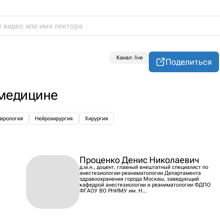
Канал: live
Поделиться
 медицине
врология
Нейрохирургия
Хирургия
Проценко Денис Николаевич
д.м.н., доцент, главный внештатный специалист по
анестезиологии-реаниматологии Департамента
здравоохранения города Москвы, заведующий
кафедрой анестезиологии и реаниматологии ФДПО
ФГАОУ ВО РНИМУ им. Н...