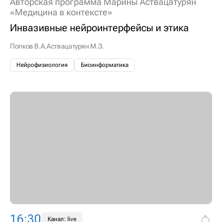
Авторская программа Марины Аствацатурян
«Медицина в контексте»
Инвазивные нейроинтерфейсы и этика
Попков В.А.
Аствацатурян М.З.
Нейрофизиология
Биоинформатика
16:30
Канал: live