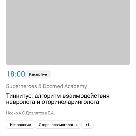
18:00
Канал: live
Superheroes & Docmed Academy
Тиннитус: алгоритм взаимодействия
невролога и оториноларинголога
Носко А.С.
Довлатова Е.А.
Неврология
Оториноларингология
+1