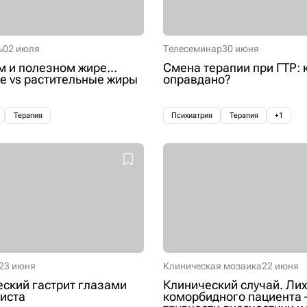
ь
02 июля
Телесеминар
30 июня
м и полезном жире...
Смена терапии при ГТР: 
 vs растительные жиры
оправдано?
Терапия
Психиатрия
Терапия
+1
23 июня
Клиническая мозаика
22 июня
ский гастрит глазами
Клинический случай. Лих
иста
коморбидного пациента 