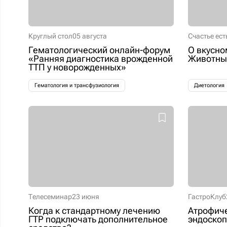
Круглый стол
05 августа
Счастье ест
Гематологический онлайн-форум
О вкусно
«Ранняя диагностика врожденной
Животные
ТТП у новорожденных»
Гематология и трансфузиология
Диетология
Телесеминар
23 июня
ГастроКлуб
Когда к стандартному лечению
Атрофиче
ГТР подключать дополнительное
эндоскоп