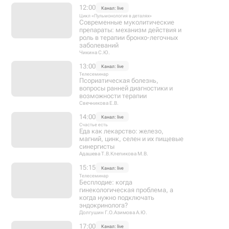
12:00
Канал: live
Цикл «Пульмонология в деталях»
Современные муколитические
препараты: механизм действия и
роль в терапии бронхо-легочных
заболеваний
Чикина С.Ю.
13:00
Канал: live
Телесеминар
Псориатическая болезнь,
вопросы ранней диагностики и
возможности терапии
Свечникова Е.В.
14:00
Канал: live
Счастье есть
Еда как лекарство: железо,
магний, цинк, селен и их пищевые
синергисты
Адашева Т.В.
Клепикова М.В.
15:15
Канал: live
Телесеминар
Бесплодие: когда
гинекологическая проблема, а
когда нужно подключать
эндокринолога?
Долгушин Г.О.
Азимова А.Ю.
17:00
Канал: live