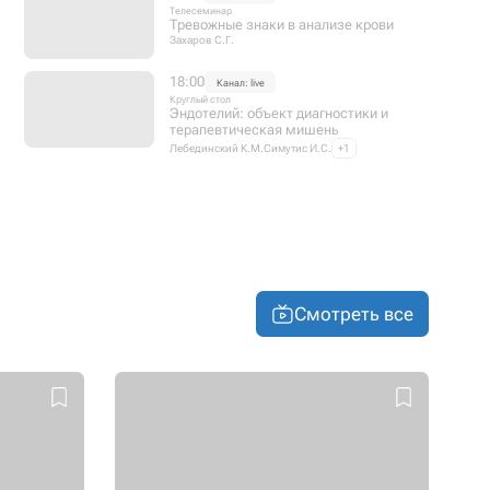
Телесеминар
Тревожные знаки в анализе крови
Захаров С.Г.
18:00
Канал: live
Круглый стол
Эндотелий: объект диагностики и
терапевтическая мишень
Лебединский К.М.
Симутис И.С.
+1
Смотреть все