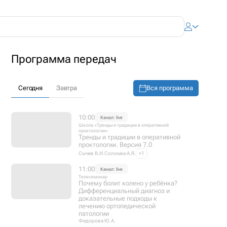
Программа передач
Вся программа
Сегодня
Завтра
10:00
Канал: live
Школа «Тренды и традиции в оперативной
проктологии»
Тренды и традиции в оперативной
проктологии. Версия 7.0
Сычев В.И.
Соломка А.Я.
+1
11:00
Канал: live
Телесеминар
Почему болит колено у ребёнка?
Дифференциальный диагноз и
доказательные подходы к
лечению ортопедической
патологии
Федорова Ю.А.