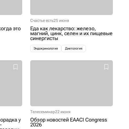
Счастье есть
25 июня
когда это
Еда как лекарство: железо,
магний, цинк, селен и их пищевые
синергисты
Эндокринология
Диетология
Телесеминар
22 июня
орадка у
Обзор новостей EAACI Congress
–
2026