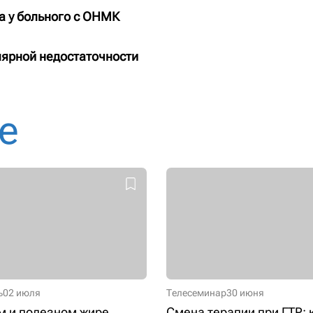
а у больного с ОНМК
ярной недостаточности
е
ь
02 июля
Телесеминар
30 июня
м и полезном жире...
Смена терапии при ГТР: 