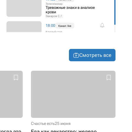
Телесеминар
Тревожные знаки в анализе
крови
Захаров С.Г.
18:00
Канал: live
Круглый стол
Эндотелий: объект диагностики
и терапевтическая мишень
Лебединский К.М.
Симутис И.С.
+1
Смотреть все
Счастье есть
25 июня
когда это
Еда как лекарство: железо,