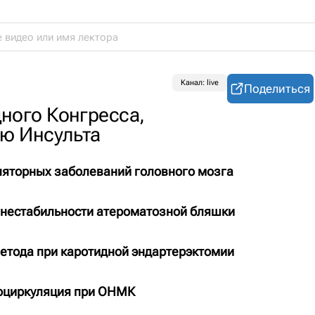
Канал: live
Поделиться
ного Конгресса,
ю Инсульта
ляторных заболеваний головного мозга
нестабильности атероматозной бляшки
етода при каротидной эндартерэктомии
боциркуляция при ОНМК