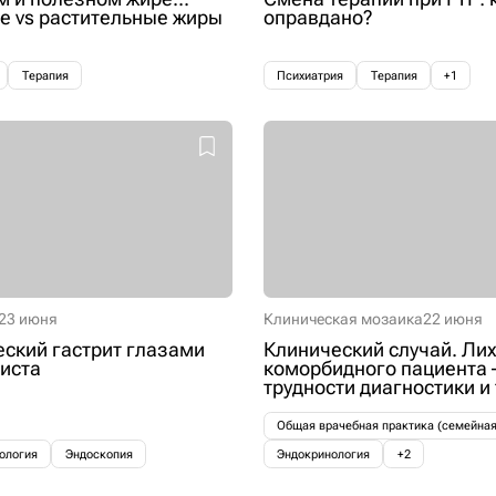
 vs растительные жиры
оправдано?
Терапия
Психиатрия
Терапия
+1
23 июня
Клиническая мозаика
22 июня
ский гастрит глазами
Клинический случай. Лих
иста
коморбидного пациента 
трудности диагностики и
Общая врачебная практика (семейна
ология
Эндоскопия
Эндокринология
+2