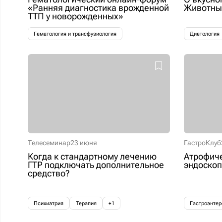
«Ранняя диагностика врожденной
Животные
ТТП у новорожденных»
Гематология и трансфузиология
Диетология
Телесеминар
23 июня
ГастроКлуб
Когда к стандартному лечению
Атрофиче
ГТР подключать дополнительное
эндоскоп
средство?
Психиатрия
Терапия
+1
Гастроэнтер