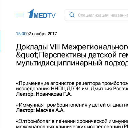
15:00
02 ноября 2017
Доклады VIII Межрегионально
&quot;Перспективы детской ге
мультидисциплинарный подход 
«Применение агонистов рецептора тромбопоэт
исследования ННПЦ ДГОИ им. Дмитрия Рогач
Лектор: Новичкова Г.А.
«Иммунная тромбоцитопения у детей от диаг
Лектор: Масчан А.А.
«Элтромбопаг в лечении хронической иммунно
международных клинических исследований (PET