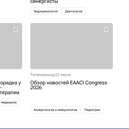
синергисты
Эндокринология
Диетология
Телесеминар
22 июня
орадка у
Обзор новостей EAACI Congress
–
2026
 терапии
я медицина)
Аллергология и иммунология
Педиатрия