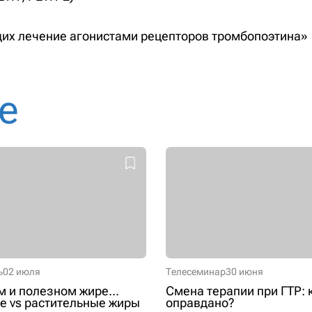
щих лечение агонистами рецепторов тромбопоэтина»
е
ь
02 июля
Телесеминар
30 июня
м и полезном жире...
Смена терапии при ГТР: 
 vs растительные жиры
оправдано?