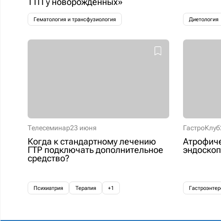
ТТП у новорожденных»
Гематология и трансфузиология
Диетология
Телесеминар
23 июня
ГастроКлуб
Когда к стандартному лечению
Атрофиче
ГТР подключать дополнительное
эндоскоп
средство?
Психиатрия
Терапия
+1
Гастроэнтер