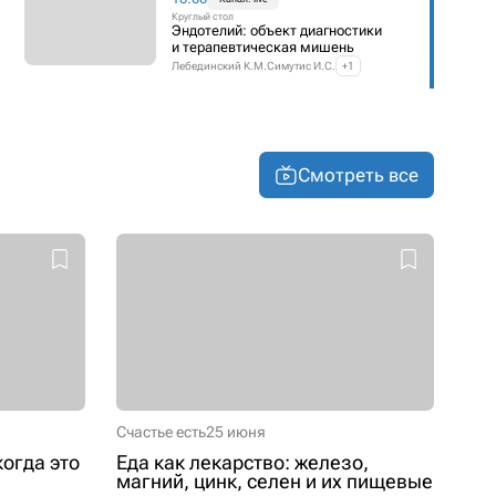
Круглый стол
Эндотелий: объект диагностики
и терапевтическая мишень
Лебединский К.М.
Симутис И.С.
+1
Смотреть все
Счастье есть
25 июня
когда это
Еда как лекарство: железо,
магний, цинк, селен и их пищевые