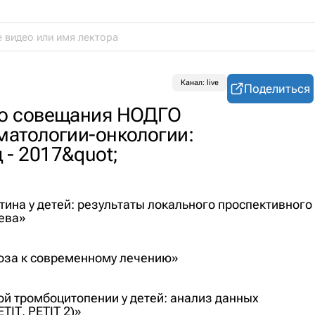
Канал: live
Поделиться
го совещания НОДГО
матологии-онкологии:
- 2017&quot;
ина у детей: результаты локального проспективного
ева»
ноза к современному лечению»
й тромбоцитопении у детей: анализ данных
IT, PETIT 2)»