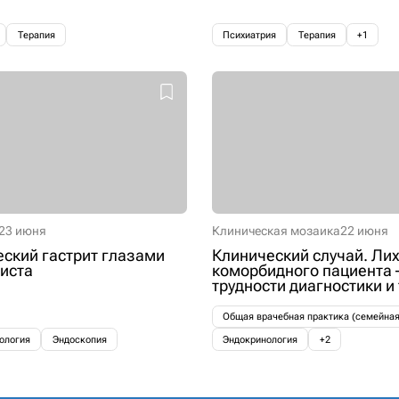
Терапия
Психиатрия
Терапия
+1
23 июня
Клиническая мозаика
22 июня
ский гастрит глазами
Клинический случай. Лих
иста
коморбидного пациента 
трудности диагностики и
Общая врачебная практика (семейна
ология
Эндоскопия
Эндокринология
+2