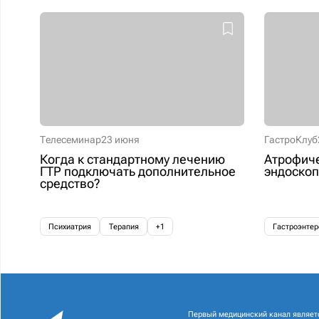
Телесеминар
23 июня
ГастроКлуб
Когда к стандартному лечению
Атрофиче
ГТР подключать дополнительное
эндоскоп
средство?
Психиатрия
Терапия
+1
Гастроэнтер
Первый медицинский канал являет