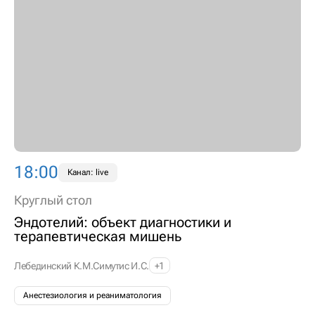
18:00
Канал: live
Круглый стол
Эндотелий: объект диагностики и
терапевтическая мишень
Лебединский К.М.
Симутис И.С.
+1
Анестезиология и реаниматология