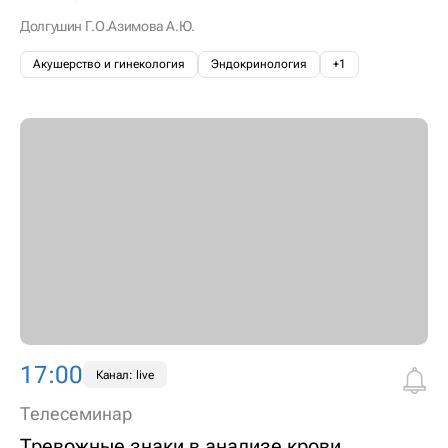
Долгушин Г.О.
Азимова А.Ю.
Акушерство и гинекология
Эндокринология
+1
17:00
Канал: live
Телесеминар
Тревожные знаки в анализе крови