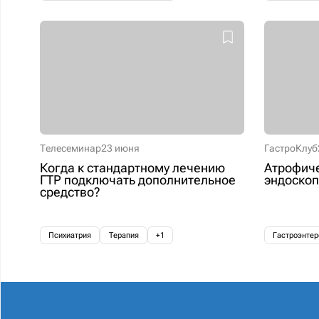
Телесеминар
23 июня
ГастроКлуб
Когда к стандартному лечению
Атрофиче
ГТР подключать дополнительное
эндоскоп
средство?
Психиатрия
Терапия
+1
Гастроэнтер