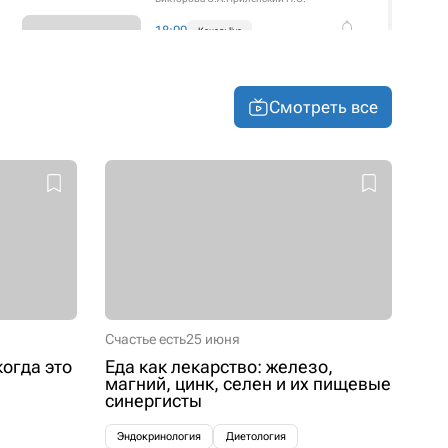
18:00
Канал: live
Superheroes & Docmed Academy
Тиннитус: алгоритм
взаимодействия невролога и
оториноларинголога
Смотреть все
Носко А.С.
Довлатова Е.А.
19:00
Канал: live
Телесеминар
В тупике: почему
гастроэнтеролог направляет к
проктологу, а проктолог —
обратно?
Данилов М.А.
Счастье есть
25 июня
когда это
Еда как лекарство: железо,
магний, цинк, селен и их пищевые
синергисты
Эндокринология
Диетология