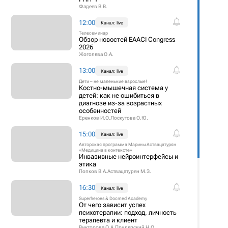
Фадеев В.В.
12:00
Канал: live
Телесеминар
Обзор новостей EAACI Congress
2026
Жоголева О.А.
13:00
Канал: live
Дети – не маленькие взрослые!
Костно-мышечная система у
детей: как не ошибиться в
диагнозе из-за возрастных
особенностей
Еренков И.О.
Лоскутова О.Ю.
15:00
Канал: live
Авторская программа Марины Аствацатурян
«Медицина в контексте»
Инвазивные нейроинтерфейсы и
этика
Попков В.А.
Аствацатурян М.З.
16:30
Канал: live
Superheroes & Docmed Academy
От чего зависит успех
психотерапии: подход, личность
терапевта и клиент
Викторова О.А.
Прилепский Н.О.