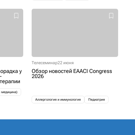
Телесеминар
22 июня
орадка у
Обзор новостей EAACI Congress
–
2026
 терапии
я медицина)
Аллергология и иммунология
Педиатрия