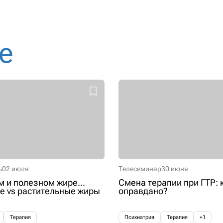
е
ь
02 июля
Телесеминар
30 июня
м и полезном жире...
Смена терапии при ГТР: 
 vs растительные жиры
оправдано?
Терапия
Психиатрия
Терапия
+1