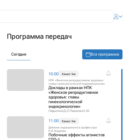
Программа передач
Вся программа
Сегодня
10:00
Канал: live
НПК «Женское репродуктивное здоровье:
главы гинекологической эндокринологии»
Доклады в рамках НПК
«Женское репродуктивное
здоровье: главы
гинекологической
эндокринологии»
Ладыгина Д.О.
Пашкова Е.Ю.
11:00
Канал: live
Дневник эндокринолога профессора
В.В.Фадеева
Побочные эффекты агонистов
ГПП-1