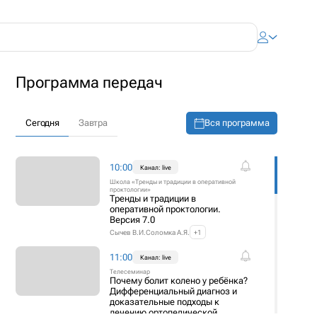
Программа передач
Вся программа
Сегодня
Завтра
10:00
Канал: live
Школа «Тренды и традиции в оперативной
проктологии»
Тренды и традиции в
оперативной проктологии.
Версия 7.0
Сычев В.И.
Соломка А.Я.
+1
11:00
Канал: live
Телесеминар
Почему болит колено у ребёнка?
Дифференциальный диагноз и
доказательные подходы к
лечению ортопедической