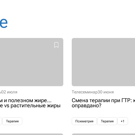
е
ь
02 июля
Телесеминар
30 июня
м и полезном жире...
Смена терапии при ГТР: 
 vs растительные жиры
оправдано?
Терапия
Психиатрия
Терапия
+1