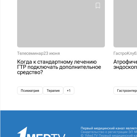
Телесеминар
23 июня
ГастроКлуб
Когда к стандартному лечению
Атрофиче
ГТР подключать дополнительное
эндоскоп
средство?
Психиатрия
Терапия
+1
Гастроэнтер
Первый медицинский канал являет
Свидетельство о регистрации ЭЛ №
© 1Med.TV Первый медицинский ка