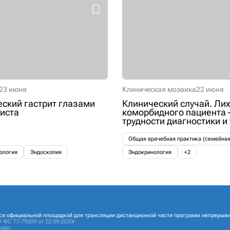
23 июня
Клиническая мозаика
22 июня
ский гастрит глазами
Клинический случай. Лих
иста
коморбидного пациента 
трудности диагностики и
Общая врачебная практика (семейна
ология
Эндоскопия
Эндокринология
+2
ся официальной площадкой для трансляции дистанционной части программ непрерывн
 ФС 77-79209 от 22.09.2020г
нал.