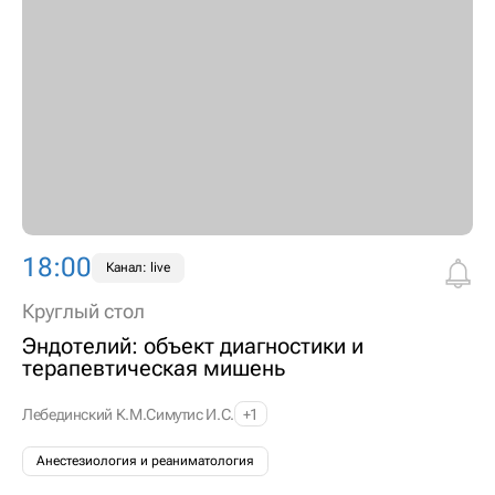
18:00
Канал: live
Круглый стол
Эндотелий: объект диагностики и
терапевтическая мишень
Лебединский К.М.
Симутис И.С.
+1
Анестезиология и реаниматология