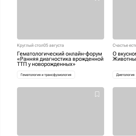
Круглый стол
05 августа
Счастье ест
Гематологический онлайн-форум
О вкусно
«Ранняя диагностика врожденной
Животные
ТТП у новорожденных»
Гематология и трансфузиология
Диетология