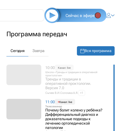
Сейчас в эфире
Программа передач
Вся программа
Сегодня
Завтра
10:00
Канал: live
Школа «Тренды и традиции в оперативной
проктологии»
Тренды и традиции в
оперативной проктологии.
Версия 7.0
Сычев В.И.
Соломка А.Я.
+1
11:00
Канал: live
Телесеминар
Почему болит колено у ребёнка?
Дифференциальный диагноз и
доказательные подходы к
лечению ортопедической
патологии