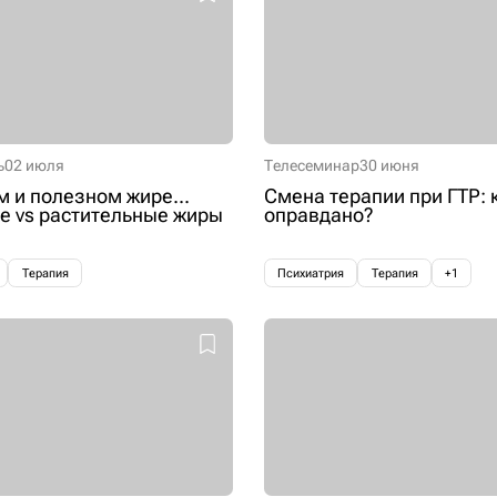
ь
02 июля
Телесеминар
30 июня
м и полезном жире...
Смена терапии при ГТР: 
 vs растительные жиры
оправдано?
Терапия
Психиатрия
Терапия
+1