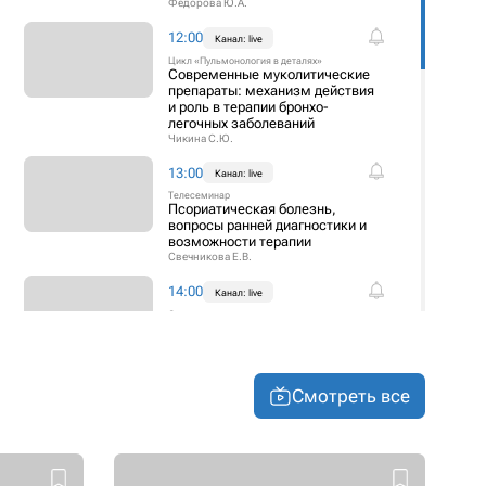
Федорова Ю.А.
12:00
Канал: live
Цикл «Пульмонология в деталях»
Современные муколитические
препараты: механизм действия
и роль в терапии бронхо-
легочных заболеваний
Чикина С.Ю.
13:00
Канал: live
Телесеминар
Псориатическая болезнь,
вопросы ранней диагностики и
возможности терапии
Свечникова Е.В.
14:00
Канал: live
Счастье есть
Еда как лекарство: железо,
магний, цинк, селен и их
пищевые синергисты
Адашева Т.В.
Клепикова М.В.
Смотреть все
15:15
Канал: live
Телесеминар
Бесплодие: когда
гинекологическая проблема, а
когда нужно подключать