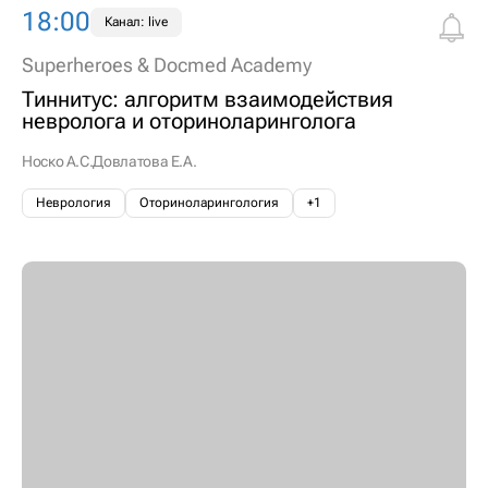
18:00
Канал: live
Superheroes & Docmed Academy
Тиннитус: алгоритм взаимодействия
невролога и оториноларинголога
Носко А.С.
Довлатова Е.А.
Неврология
Оториноларингология
+1