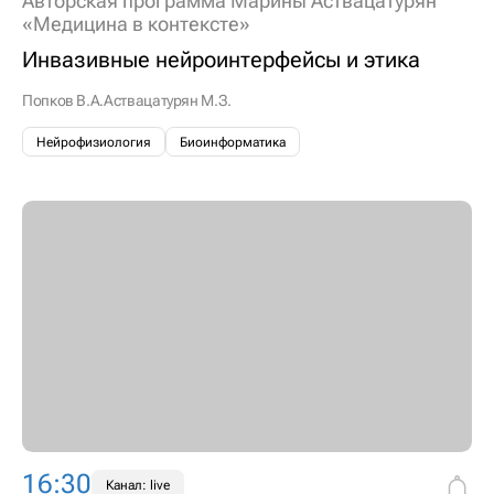
Авторская программа Марины Аствацатурян
«Медицина в контексте»
Инвазивные нейроинтерфейсы и этика
Попков В.А.
Аствацатурян М.З.
Нейрофизиология
Биоинформатика
16:30
Канал: live