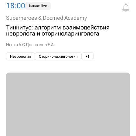
18:00
Канал: live
Superheroes & Docmed Academy
Тиннитус: алгоритм взаимодействия
невролога и оториноларинголога
Носко А.С.
Довлатова Е.А.
Неврология
Оториноларингология
+1