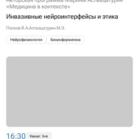
Авторская программа Марины Аствацатурян
«Медицина в контексте»
Инвазивные нейроинтерфейсы и этика
Попков В.А.
Аствацатурян М.З.
Нейрофизиология
Биоинформатика
16:30
Канал: live